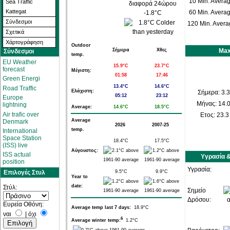
10 Min. Averag
Sea Traffic
διαφορά 24ώρου
Kattegat
60 Min. Averag
-1.8°C
Σύνδεσμοι
120 Min. Avera
Σχετικά
Χάρτoγράφηση
Outdoor
Σήμερα
Χθες
Max
Σύνδεσμοι
temp.
EU Weather
15.9°C
23.7°C
forecast
Μέγιστη:
01:58
17:46
Green Energi
13.4°C
14.6°C
Road Traffic
Ελάχιστη:
Σήμερα:
3.3
05:12
23:12
Europe
Μήνας:
14.0
lightning
Average:
14.6°C
18.5°C
Air trafic over
Ετος:
23.3
Average
Denmark
2026
2007-25
temp.
International
Space Station
18.4°C
17.5°C
(ISS) live
Αύγουστος:
ISS actual
Υγρασία 
position
Υγρασία:
9.5°C
9.9°C
Επιλογές Στυλ
Year to
date:
Στύλ:
Σημείο
Δρόσου:
Ευρεία Οθόνη:
Average temp last 7 days:
18.9°C
ναι
|
όχι
6
Average winter temp:
1.2°C