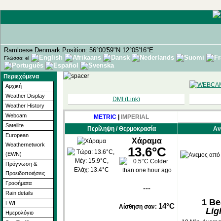
Ramloese Denmark Position: 56°00'59"N 12°05'16"E
Γλώσσα: el
Περιεχόμενα
Αρχική
Weather Display
DMI (Link)
Weather History
Webcam
METRIC
|
IMPERIAL
Satellite
Περίληψη / Θερμοκρασία
Αν
European
Χάραμα
Weathernetwork
13.6°C
(EWN)
Πρόγνωση &
Προειδοποιήσεις
Γραφήματα
---
Rain details
1
Be
FWI
14°C
Αίσθηση σαν:
Lig
Ημερολόγιο