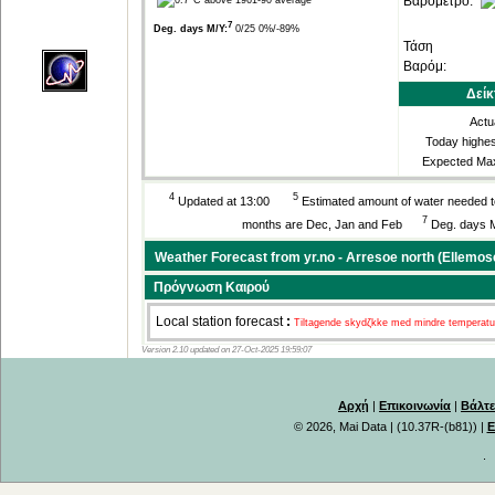
Βαρόμετρο:
7
Deg. days M/Y:
0/25 0%/-89%
Τάση
Βαρόμ:
Δείκ
Actu
Today highes
Expected Ma
4
5
Updated at 13:00
Estimated amount of water needed t
7
months are Dec, Jan and Feb
Deg. days M
Weather Forecast from yr.no - Arresoe north (Ellemo
Πρόγνωση Καιρού
Local station forecast
:
Tiltagende skydζkke med mindre temperatur ζ
Version 2.10 updated on 27-Oct-2025 19:59:07
Αρχή
|
Επικοινωνία
|
Βάλτε
© 2026, Mai Data
| (10.37R-(b81)) |
Ε
.