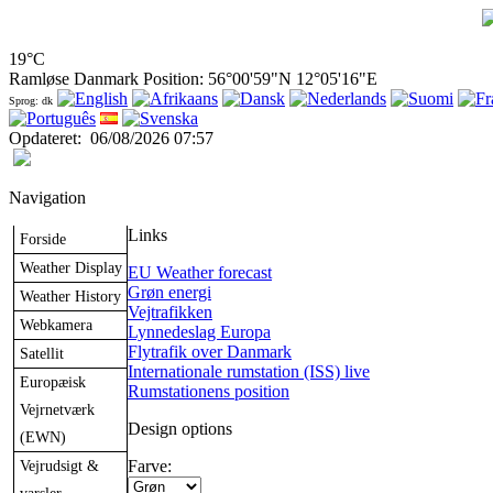
19°C
Ramløse Danmark Position: 56°00'59"N 12°05'16"E
Sprog: dk
Opdateret
:
06/08/2026 07:57
Navigation
Links
Forside
Weather Display
EU Weather forecast
Grøn energi
Weather History
Vejtrafikken
Webkamera
Lynnedeslag Europa
Flytrafik over Danmark
Satellit
Internationale rumstation (ISS) live
Europæisk
Rumstationens position
Vejrnetværk
Design options
(EWN)
Vejrudsigt &
Farve: