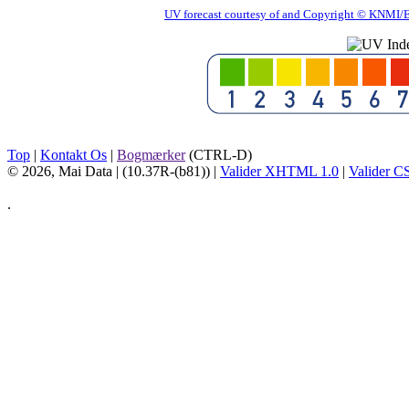
UV forecast courtesy of and Copyright © KNMI/ES
Top
|
Kontakt Os
|
Bogmærker
(CTRL-D)
© 2026, Mai Data
| (10.37R-(b81)) |
Valider XHTML 1.0
|
Valider C
.