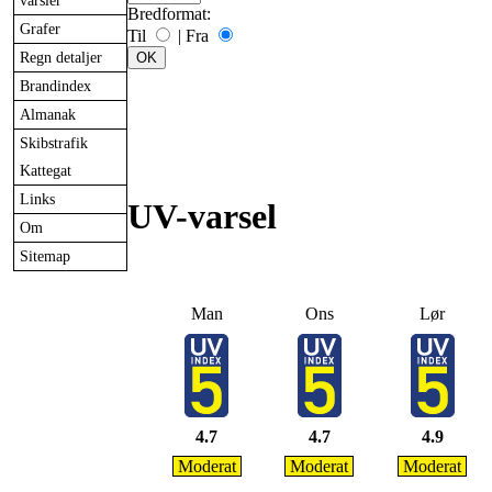
varsler
Bredformat:
Grafer
Til
|
Fra
Regn detaljer
Brandindex
Almanak
Skibstrafik
Kattegat
Links
UV-varsel
Om
Sitemap
Man
Ons
Lør
4.7
4.7
4.9
Moderat
Moderat
Moderat