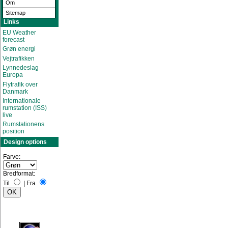
Om
Sitemap
Links
EU Weather
forecast
Grøn energi
Vejtrafikken
Lynnedeslag
Europa
Flytrafik over
Danmark
Internationale
rumstation (ISS)
live
Rumstationens
position
Design options
Farve:
Bredformat:
Til
|
Fra