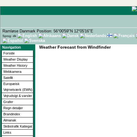
Ramløse Danmark Position: 56°00'59"N 12°05'16"E
Sprog: dk
Weather Forecast from Windfinder
Navigation
Forside
Weather Display
Weather History
Webkamera
Satellit
Europæisk
Vejrnetværk (EWN)
Vejrudsigt & varsler
Grafer
Regn detaljer
Brandindex
Almanak
Skibstrafik Kattegat
Links