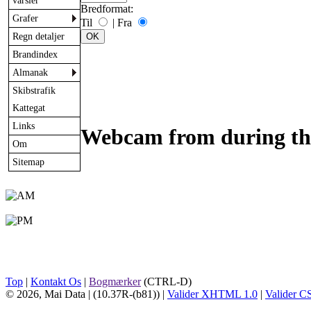
varsler
Bredformat:
Grafer
Til
|
Fra
Regn detaljer
Brandindex
Almanak
Skibstrafik
Kattegat
Links
Webcam from during th
Om
Sitemap
Top
|
Kontakt Os
|
Bogmærker
(CTRL-D)
© 2026, Mai Data
| (10.37R-(b81)) |
Valider XHTML 1.0
|
Valider C