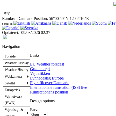
15°C
Ramløse Danmark Position: 56°00'59"N 12°05'16"E
Sprog: dk
Opdateret
:
09/08/2026 02:37
Navigation
Links
Forside
Weather Display
EU Weather forecast
Grøn energi
Weather History
Vejtrafikken
Webkamera
Lynnedeslag Europa
Flytrafik over Danmark
Satellit
Internationale rumstation (ISS) live
Europæisk
Rumstationens position
Vejrnetværk
Design options
(EWN)
Vejrudsigt &
Farve: