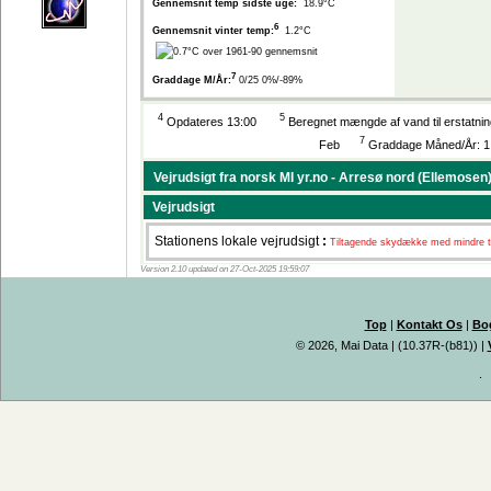
Gennemsnit temp sidste uge:
18.9°C
6
Gennemsnit vinter temp:
1.2°C
7
Graddage M/År:
0/25 0%/-89%
4
5
Opdateres 13:00
Beregnet mængde af vand til erstatni
7
Feb
Graddage Måned/År: 1. M
Vejrudsigt fra norsk MI yr.no - Arresø nord (Ellemosen
Vejrudsigt
Stationens lokale vejrudsigt
:
Tiltagende skydække med mindre tem
Version 2.10 updated on 27-Oct-2025 19:59:07
Top
|
Kontakt Os
|
Bo
© 2026, Mai Data
| (10.37R-(b81)) |
.