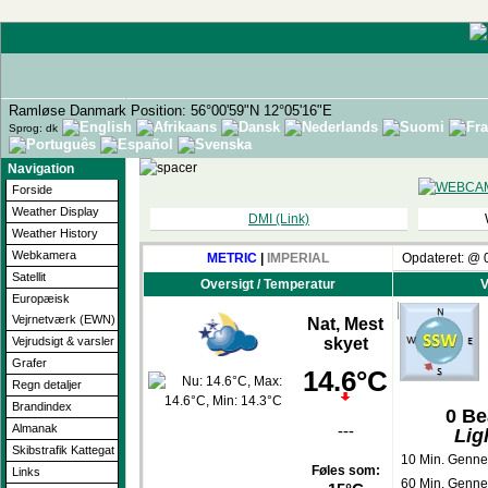
Ramløse Danmark Position: 56°00'59"N 12°05'16"E
Sprog: dk
Navigation
Forside
Weather Display
DMI (Link)
Weather History
Webkamera
METRIC
|
IMPERIAL
Opdateret:
@
Satellit
Oversigt / Temperatur
V
Europæisk
Vejrnetværk (EWN)
Nat, Mest
skyet
Vejrudsigt & varsler
Grafer
14.6°C
Regn detaljer
Brandindex
0
Be
---
Almanak
Lig
Skibstrafik Kattegat
10 Min. Genne
Føles som:
Links
60 Min. Genne